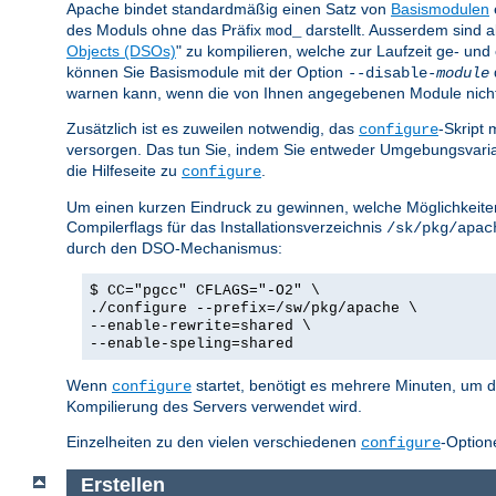
Apache bindet standardmäßig einen Satz von
Basismodulen
des Moduls ohne das Präfix
darstellt. Ausserdem sind a
mod_
Objects (DSOs)
" zu kompilieren, welche zur Laufzeit ge- u
können Sie Basismodule mit der Option
--disable-
module
warnen kann, wenn die von Ihnen angegebenen Module nicht ex
Zusätzlich ist es zuweilen notwendig, das
-Skript 
configure
versorgen. Das tun Sie, indem Sie entweder Umgebungsvar
die Hilfeseite zu
.
configure
Um einen kurzen Eindruck zu gewinnen, welche Möglichkeiten 
Compilerflags für das Installationsverzeichnis
/sk/pkg/apac
durch den DSO-Mechanismus:
$ CC="pgcc" CFLAGS="-O2" \
./configure --prefix=/sw/pkg/apache \
--enable-rewrite=shared \
--enable-speling=shared
Wenn
startet, benötigt es mehrere Minuten, um d
configure
Kompilierung des Servers verwendet wird.
Einzelheiten zu den vielen verschiedenen
-Option
configure
Erstellen