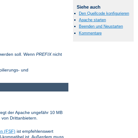
Siehe auch
Den Quellcode konfigurieren
Apache starten
Beenden und Neustarten
Kommentare
t werden soll. Wenn
PREFIX
nicht
pilierungs- und
belegt der Apache ungefähr 10 MB
 von Drittanbietern.
on (FSF)
ist empfehlenswert
NSI-kompatibel ist. Außerdem muss