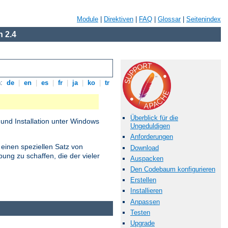
Module
|
Direktiven
|
FAQ
|
Glossar
|
Seitenindex
 2.4
n:
de
|
en
|
es
|
fr
|
ja
|
ko
|
tr
Überblick für die
und Installation unter Windows
Ungeduldigen
Anforderungen
 einen speziellen Satz von
Download
ung zu schaffen, die der vieler
Auspacken
Den Codebaum konfigurieren
Erstellen
Installieren
Anpassen
Testen
Upgrade