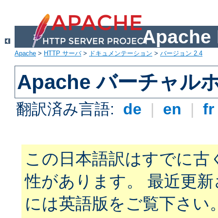
Apach
Apache
>
HTTP サーバ
>
ドキュメンテーション
>
バージョン 2.4
Apache バーチャ
翻訳済み言語:
de
|
en
|
f
この日本語訳はすでに古
性があります。 最近更
には英語版をご覧下さい