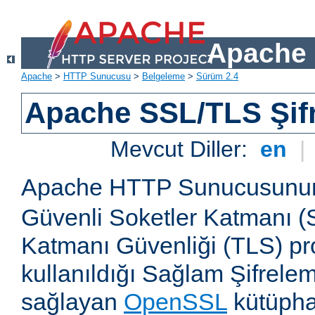
Apache 
Apache
>
HTTP Sunucusu
>
Belgeleme
>
Sürüm 2.4
Apache SSL/TLS Şif
Mevcut Diller:
en
|
Apache HTTP Sunucusun
Güvenli Soketler Katmanı (
Katmanı Güvenliği (TLS) pro
kullanıldığı Sağlam Şifrele
sağlayan
OpenSSL
kütüpha