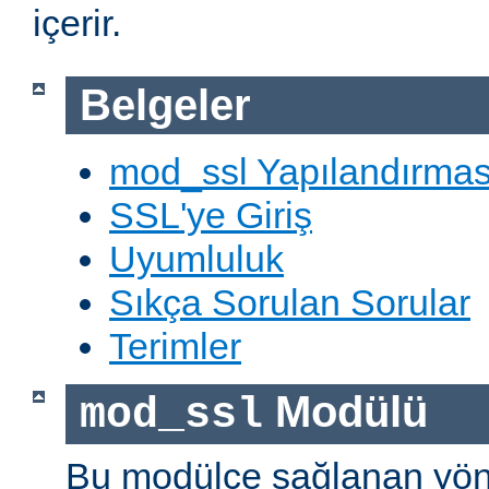
içerir.
Belgeler
mod_ssl Yapılandırmas
SSL'ye Giriş
Uyumluluk
Sıkça Sorulan Sorular
Terimler
Modülü
mod_ssl
Bu modülce sağlanan yön