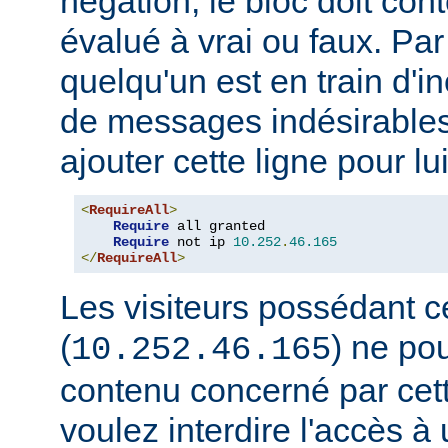
négation, le bloc doit con
évalué à vrai ou faux. Par
quelqu'un est en train d'i
de messages indésirable
ajouter cette ligne pour lui
<
RequireAll
>
Require
 all granted

Require
 not ip 
10.252
.
46.165
</
RequireAll
>
Les visiteurs possédant c
(
) ne pou
10.252.46.165
contenu concerné par cett
voulez interdire l'accès 