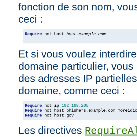
fonction de son nom, vou
ceci :
Require
 not host 
host
.
example
.
com
Et si vous voulez interdire
domaine particulier, vous
des adresses IP partiell
domaine, comme ceci :
Require
 not ip 
192.168
.
205
Require
 not host phishers
.
example
.
com moreidi
Require
 not host gov
Les directives
RequireA