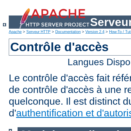
Serveu
Apache
>
Serveur HTTP
>
Documentation
>
Version 2.4
>
How-To / Tut
Contrôle d'accès
Langues Dispo
Le contrôle d'accès fait réf
de contrôle d'accès à une 
quelconque. Il est distinct 
d'
authentification et d'autori