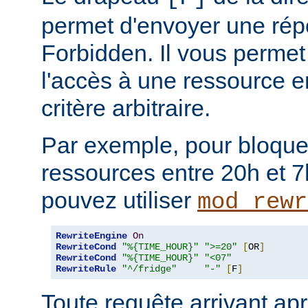
permet d'envoyer une rép
Forbidden. Il vous permet 
l'accès à une ressource e
critère arbitraire.
Par exemple, pour bloque
ressources entre 20h et 7
pouvez utiliser
mod_rewr
RewriteEngine
On
RewriteCond
"%{TIME_HOUR}"
">=20"
[
OR
]
RewriteCond
"%{TIME_HOUR}"
"<07"
RewriteRule
"^/fridge"
"-"
[
F
]
Toute requête arrivant ap