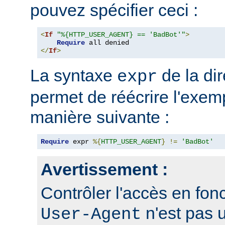
pouvez spécifier ceci :
<
If
"%{HTTP_USER_AGENT} == 'BadBot'"
>
Require
</
If
>
La syntaxe
de la di
expr
permet de réécrire l'exem
manière suivante :
Require
 expr 
%{
HTTP_USER_AGENT
}
!=
'BadBot'
Avertissement :
Contrôler l'accès en fonc
n'est pas 
User-Agent