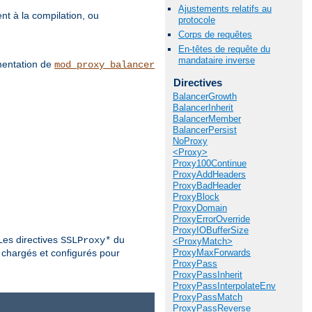
Ajustements relatifs au
nt à la compilation, ou
protocole
Corps de requêtes
En-têtes de requête du
mandataire inverse
umentation de
mod_proxy_balancer
Directives
BalancerGrowth
BalancerInherit
BalancerMember
BalancerPersist
NoProxy
<Proxy>
Proxy100Continue
ProxyAddHeaders
ProxyBadHeader
ProxyBlock
ProxyDomain
ProxyErrorOverride
ProxyIOBufferSize
Les directives
du
SSLProxy*
<ProxyMatch>
 chargés et configurés pour
ProxyMaxForwards
ProxyPass
ProxyPassInherit
ProxyPassInterpolateEnv
ProxyPassMatch
ProxyPassReverse