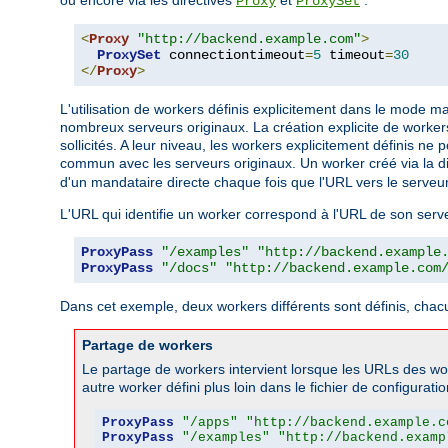
Proxy
ProxySet
<
Proxy
"http://backend.example.com"
>
ProxySet
 connectiontimeout
=
5
 timeout
=
30
</
Proxy
>
L'utilisation de workers définis explicitement dans le mode 
nombreux serveurs originaux. La création explicite de workers
sollicités. A leur niveau, les workers explicitement définis 
commun avec les serveurs originaux. Un worker créé via la d
d'un mandataire directe chaque fois que l'URL vers le serveur
L'URL qui identifie un worker correspond à l'URL de son serv
ProxyPass
"/examples"
"http://backend.example
ProxyPass
"/docs"
"http://backend.example.com
Dans cet exemple, deux workers différents sont définis, chacu
Partage de workers
Le partage de workers intervient lorsque les URLs des wo
autre worker défini plus loin dans le fichier de configurati
ProxyPass
"/apps"
"http://backend.example.c
ProxyPass
"/examples"
"http://backend.examp