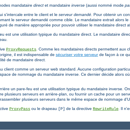
 modes mandataire
direct
et mandataire
inverse
(aussi nommé mode
pa
 s'intercale entre le client et le
serveur demandé
. Pour obtenir un co
mant le serveur demandé comme cible. Le mandataire extrait alors le 
iguré de manière appropriée pour pouvoir utiliser le mandataire direct af
eu est une utilisation typique du mandataire direct. Le mandataire direct
seau.
tive
. Comme les mandataires directs permettent aux cl
ProxyRequests
origine, il est indispensable de
sécuriser votre serveur
de façon à ce que
lité de mandataire direct.
t au client comme un serveur web standard. Aucune configuration particul
espace de nommage du mandataire inverse. Ce dernier décide alors où 
errière un pare-feu est une utilisation typique du mandataire inverse. On
e plusieurs serveurs en arrière-plan, ou fournir un cache pour un serve
 à rassembler plusieurs serveurs dans le même espace de nommage d'
ective
ou le drapeau
de la directive
. Il n'
ProxyPass
[P]
RewriteRule