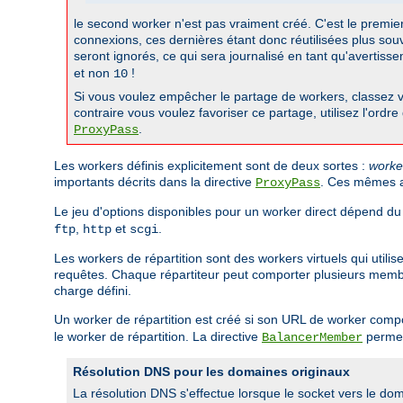
le second worker n'est pas vraiment créé. C'est le premier w
connexions, ces dernières étant donc réutilisées plus souv
seront ignorés, ce qui sera journalisé en tant qu'avertiss
et non
!
10
Si vous voulez empêcher le partage de workers, classez vo
contraire vous voulez favoriser ce partage, utilisez l'ordr
.
ProxyPass
Les workers définis explicitement sont de deux sortes :
worke
importants décrits dans la directive
. Ces mêmes at
ProxyPass
Le jeu d'options disponibles pour un worker direct dépend du
,
et
.
ftp
http
scgi
Les workers de répartition sont des workers virtuels qui utili
requêtes. Chaque répartiteur peut comporter plusieurs membres
charge défini.
Un worker de répartition est créé si son URL de worker com
le worker de répartition. La directive
permet
BalancerMember
Résolution DNS pour les domaines originaux
La résolution DNS s'effectue lorsque le socket vers le doma