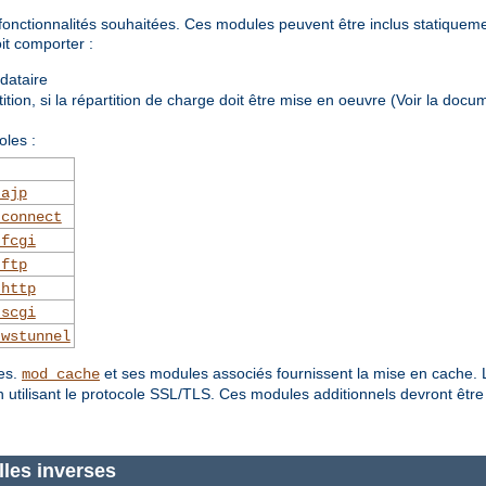
onctionnalités souhaitées. Ces modules peuvent être inclus statiqueme
it comporter :
ndataire
tion, si la répartition de charge doit être mise en oeuvre (Voir la doc
oles :
_ajp
_connect
_fcgi
_ftp
_http
_scgi
_wstunnel
ues.
et ses modules associés fournissent la mise en cache. 
mod_cache
 utilisant le protocole SSL/TLS. Ces modules additionnels devront être
lles inverses