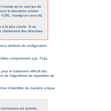
l n'existe qu'un seul jeu de
t pour le deuxième worker
ur l'URL
sera
,
/exemples
60
à la plus courte. Si au
de classement des directives
reux attributs de configuration
ponibles comprennent
,
,
ajp
fcgi
pour le traitement effectif des
n de l'algorithme de répartition de
met d'identifier de manière unique
s connexions est activée,