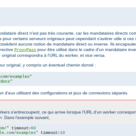
mandataire direct n'est pas très courante, car les mandataires directs 
 pour certains serveurs originaux peut cependant s'avérer utile si ces
ne possèdent aucune notion de mandataire direct ou inverse. Ils encaps
irective
pour être utilisé dans le cadre d'un mandataire inve
ProxyPass
 original correspondra à l'URL du worker, et vice versa.
eur original, y compris un éventuel chemin donné :
.com/examples"
/docs"
n d'eux utilisant des configurations et jeux de connexions séparés.
rkers s'entrecoupent, ce qui arrive lorsque l'URL d'un worker correspo
on. Dans l'exemple suivant,
om/"
 timeout
=
60
le.com/examples"
 timeout
=
10