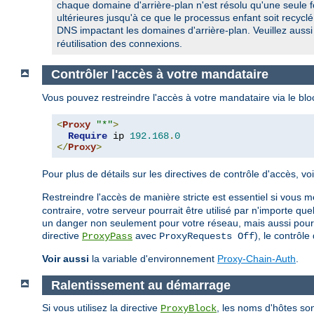
chaque domaine d'arrière-plan n'est résolu qu'une seule f
ultérieures jusqu'à ce que le processus enfant soit recyc
DNS impactant les domaines d'arrière-plan. Veuillez aussi
réutilisation des connexions.
Contrôler l'accès à votre mandataire
Vous pouvez restreindre l'accès à votre mandataire via le bl
<
Proxy
"*"
>
Require
 ip 
192.168
.
0
</
Proxy
>
Pour plus de détails sur les directives de contrôle d'accès, 
Restreindre l'accès de manière stricte est essentiel si vous m
contraire, votre serveur pourrait être utilisé par n'importe q
un danger non seulement pour votre réseau, mais aussi pour l
directive
avec
), le contrôl
ProxyPass
ProxyRequests Off
Voir aussi
la variable d'environnement
Proxy-Chain-Auth
.
Ralentissement au démarrage
Si vous utilisez la directive
, les noms d'hôtes so
ProxyBlock