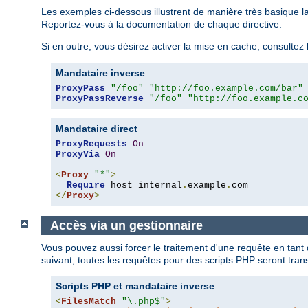
Les exemples ci-dessous illustrent de manière très basique l
Reportez-vous à la documentation de chaque directive.
Si en outre, vous désirez activer la mise en cache, consulte
Mandataire inverse
ProxyPass
"/foo"
"http://foo.example.com/bar"
ProxyPassReverse
"/foo"
"http://foo.example.c
Mandataire direct
ProxyRequests
On
ProxyVia
On
<
Proxy
"*"
>
Require
 host internal
.
example
.
</
Proxy
>
Accès via un gestionnaire
Vous pouvez aussi forcer le traitement d'une requête en tant
suivant, toutes les requêtes pour des scripts PHP seront tra
Scripts PHP et mandataire inverse
<
FilesMatch
"\.php$"
>