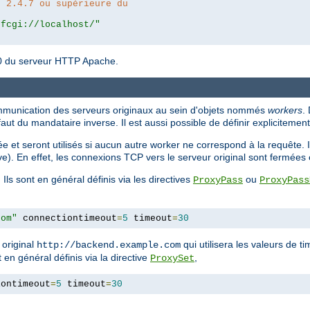
n 2.4.7 ou supérieure du
|fcgi://localhost/"
4.10 du serveur HTTP Apache.
ommunication des serveurs originaux au sein d'objets nommés
workers
.
faut du mandataire inverse. Il est aussi possible de définir expliciteme
 et seront utilisés si aucun autre worker ne correspond à la requête. Il
ve). En effet, les connexions TCP vers le serveur original sont fermée
 Ils sont en général définis via les directives
ou
ProxyPass
ProxyPass
com"
 connectiontimeout
=
5
 timeout
=
30
 original
qui utilisera les valeurs de t
http://backend.example.com
 en général définis via la directive
,
ProxySet
iontimeout
=
5
 timeout
=
30