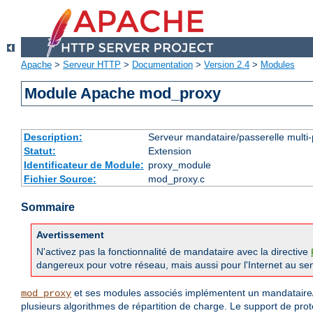
Apache
>
Serveur HTTP
>
Documentation
>
Version 2.4
>
Modules
Module Apache mod_proxy
Description:
Serveur mandataire/passerelle multi-
Statut:
Extension
Identificateur de Module:
proxy_module
Fichier Source:
mod_proxy.c
Sommaire
Avertissement
N'activez pas la fonctionnalité de mandataire avec la directive
dangereux pour votre réseau, mais aussi pour l'Internet au sen
et ses modules associés implémentent un mandataire/
mod_proxy
plusieurs algorithmes de répartition de charge. Le support de pro