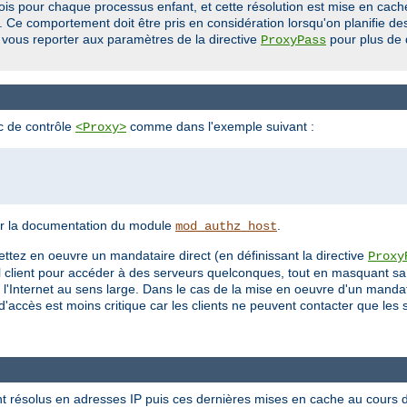
ois pour chaque processus enfant, et cette résolution est mise en cach
lé. Ce comportement doit être pris en considération lorsqu'on planifie 
 vous reporter aux paramètres de la directive
pour plus de 
ProxyPass
oc de contrôle
comme dans l'exemple suivant :
<Proxy>
voir la documentation du module
.
mod_authz_host
ettez en oeuvre un mandataire direct (en définissant la directive
Proxy
uel client pour accéder à des serveurs quelconques, tout en masquant sa 
'Internet au sens large. Dans le cas de la mise en oeuvre d'un mandatai
e d'accès est moins critique car les clients ne peuvent contacter que les
nt résolus en adresses IP puis ces dernières mises en cache au cours 