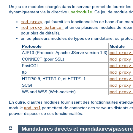
Un jeu de modules chargés dans le serveur permet de fournir les f
dynamiquement via la directive
. Ce jeu de module do
LoadModule
, qui fournit les fonctionnalités de base d'un ma
mod_proxy
et un ou plusieurs modules de réparti
mod_proxy_balancer
pour plus de détails).
un ou plusieurs modules de types de mandataire, ou protoc
Protocole
Module
AJP13 (Protocole Apache JServe version 1.3)
mod_proxy
CONNECT (pour SSL)
mod_proxy
FastCGI
mod_proxy
ftp
mod_proxy
HTTP/0.9, HTTP/1.0, et HTTP/1.1
mod_proxy
SCGI
mod_proxy
WS and WSS (Web-sockets)
mod_proxy
En outre, d'autres modules fournissent des fonctionnalités étend
module
permettent de contacter des serveurs distants en
mod_ssl
pouvoir disposer de ces fonctionnalités.
Mandataires directs et mandataires/passere