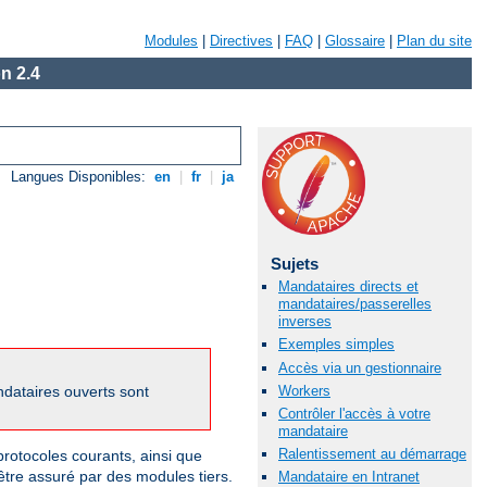
Modules
|
Directives
|
FAQ
|
Glossaire
|
Plan du site
n 2.4
Langues Disponibles:
en
|
fr
|
ja
Sujets
Mandataires directs et
mandataires/passerelles
inverses
Exemples simples
Accès via un gestionnaire
Workers
dataires ouverts sont
Contrôler l'accès à votre
mandataire
Ralentissement au démarrage
otocoles courants, ainsi que
être assuré par des modules tiers.
Mandataire en Intranet