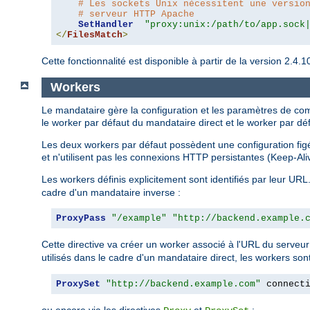
# Les sockets Unix nécessitent une versio
# serveur HTTP Apache
SetHandler
"proxy:unix:/path/to/app.sock
</
FilesMatch
>
Cette fonctionnalité est disponible à partir de la version 2.
Workers
Le mandataire gère la configuration et les paramètres de c
le worker par défaut du mandataire direct et le worker par dé
Les deux workers par défaut possèdent une configuration figée
et n'utilisent pas les connexions HTTP persistantes (Keep-Ali
Les workers définis explicitement sont identifiés par leur URL.
cadre d'un mandataire inverse :
ProxyPass
"/example"
"http://backend.example.
Cette directive va créer un worker associé à l'URL du serveur
utilisés dans le cadre d'un mandataire direct, les workers sont
ProxySet
"http://backend.example.com"
 connect
ou encore via les directives
et
: