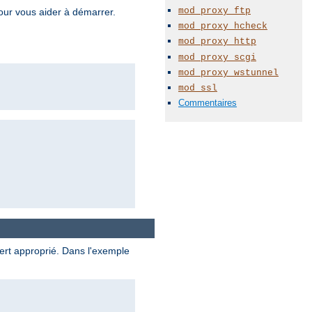
mod_proxy_ftp
pour vous aider à démarrer.
mod_proxy_hcheck
mod_proxy_http
mod_proxy_scgi
mod_proxy_wstunnel
mod_ssl
Commentaires
ert approprié. Dans l'exemple