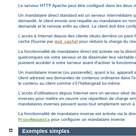
Le serveur HTTP Apache peut être configuré dans les deux
Un
mandataire direct
standard est un serveur intermédiaire qui
demandé, le client envoie une requête au mandataire en nom
demandé et le renvoie enfin au client. Le client doit être conf
L'accès à Internet depuis des clients situés derrière un pare-f
cache (fournie par
) pour réduire la charge du ré
mod_cache
La fonctionnalité de mandataire direct est activée via la direc
quelconques via votre serveur et de dissimuler leur véritable 
puissent accéder à votre serveur avant d'activer la fonctionna
Un
mandataire inverse
(ou
passerelle
), quant à lui, apparaî
client adresse ses demandes de contenus ordinaires dans l'
le contenu au client comme s'il l'hébergeait lui-même.
L'accès d'utilisateurs depuis Internet vers un serveur situé d
inverses pour mettre en oeuvre une répartition de charge entr
mandataires inverses peuvent aussi tout simplement servir
La fonctionnalité de mandataire inverse est activée via la dir
pour configurer un mandataire inverse.
ProxyRequests
Exemples simples