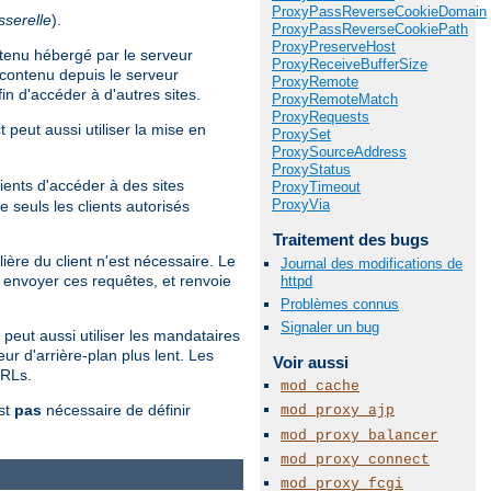
ProxyPassReverseCookieDomain
sserelle
).
ProxyPassReverseCookiePath
ProxyPreserveHost
ntenu hébergé par le serveur
ProxyReceiveBufferSize
contenu depuis le serveur
ProxyRemote
in d'accéder à d'autres sites.
ProxyRemoteMatch
ProxyRequests
 peut aussi utiliser la mise en
ProxySet
ProxySourceAddress
ProxyStatus
ients d'accéder à des sites
ProxyTimeout
ProxyVia
 seuls les clients autorisés
Traitement des bugs
ière du client n'est nécessaire. Le
Journal des modifications de
envoyer ces requêtes, et renvoie
httpd
Problèmes connus
Signaler un bug
 peut aussi utiliser les mandataires
ur d'arrière-plan plus lent. Les
Voir aussi
URLs.
mod_cache
est
pas
nécessaire de définir
mod_proxy_ajp
mod_proxy_balancer
mod_proxy_connect
mod_proxy_fcgi