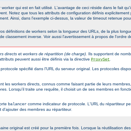
orker qui est en fait utilisé. L'avantage de ceci réside dans le fait qu'i
ent. Notez que tous les attributs de configuration définis explicitemen
ement. Ainsi, dans l'exemple ci-dessus, la valeur de timeout retenue po
s définitions de workers selon la longueur des URLs, de la plus longue 
e de classement inverse. Voir aussi l'avertissement à propos de l'ordre 
rs directs
et
workers de répartition (de charge)
. Ils supportent de nomb
tributs peuvent aussi être définis via la directive
.
ProxySet
 protocole spécifié dans l'URL du serveur original. Les protocoles dis
sent les workers directs, connus comme faisant partie de leurs membres, 
. Lorsqu'il traite une requête, il choisit un de ses membres en fonctio
porte
comme indicateur de protocole. L'URL du répartiteur per
balancer
 d'ajouter des membres au répartiteur.
ine original est créé pour la première fois. Lorsque la réutilisation de