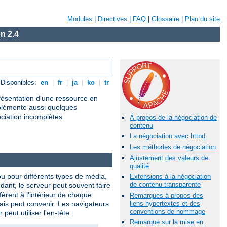
Modules
|
Directives
|
FAQ
|
Glossaire
|
Plan du site
n 2.4
Disponibles:
en
|
fr
|
ja
|
ko
|
tr
présentation d'une ressource en
mplémente aussi quelques
ociation incomplètes.
À propos de la négociation de
contenu
La négociation avec httpd
Les méthodes de négociation
Ajustement des valeurs de
qualité
ou pour différents types de média,
Extensions à la négociation
de contenu transparente
ndant, le serveur peut souvent faire
èrent à l'intérieur de chaque
Remarques à propos des
lais peut convenir. Les navigateurs
liens hypertextes et des
conventions de nommage
eut utiliser l'en-tête :
Remarque sur la mise en