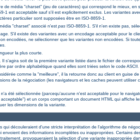
e de média "charset" (jeu de caractères) qui correspond le mieux, en se
9-1 est acceptable sauf s'il est explicitement exclus. Les variantes a
ctères particulier sont supposées être en ISO-8859-1.
média "charset" associé n'est
pas
ISO-8859-1. S'il n'en existe pas, séle
ge. S'il existe des variantes avec un encodage acceptable pour le client,
non encodées, ne sélectionner que les variantes non encodées. Si tout
es.
ongueur la plus courte.
Il s'agira soit de la première variante listée dans le fichier de corres
ière par ordre alphabétique quand elles sont triées selon le code ASCII.
sidérée comme la "meilleure", il la retourne donc au client en guise 
ions de la négociation (les navigateurs et les caches peuvent utiliser c
e n'a été sélectionnée (parcequ'aucune n'est acceptable pour le navig
n acceptable") et un corps comportant un document HTML qui affiche les
uer les dimensions de la variante.
es qui découleraient d'une stricte interprétation de l'algorithme de négo
qui envoient des informations incomplètes ou inappropriées. Certains de
 traitement, provoqueraient la sélection d'une variante inappropriée 