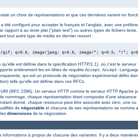
existe un choix de représentations et que ces dernières varient en fonc
 été configuré pour accepter le français et l'anglais, avec une préfére
rapport à au texte plat ("plain text") ou autres types de fichiers text
nt tout autre type de média en dernier ressort :
e/gif; q=0.6, image/jpeg; q=0.6, image/*; q=0.5, */*; q=
 qu'elle est définie dans la spécification HTTP/1.1), où c'est le serveur 
upporte entièrement les en-têtes de requête
,
Accept
Accept-Languag
ansparente, qui est un protocole de négociation expérimental défini da
ion) telle qu'elle est définie dans ces RFCs.
une URI (RFC 2396). Un serveur HTTP comme le serveur HTTP Apache p
e de nommage, chaque représentation étant composée d'une séquence d'o
 instant donné, chaque ressource peut être associée avec zéro, une ou 
ualifiée de
négociable
et chacune de ses représentations se nomme
 les
dimensions
de la négociation.
s informations à propos de chacune des variantes. Il y a deux manières