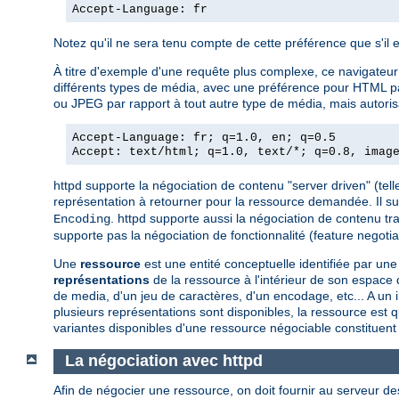
Accept-Language: fr
Notez qu'il ne sera tenu compte de cette préférence que s'il 
À titre d'exemple d'une requête plus complexe, ce navigateur a
différents types de média, avec une préférence pour HTML par 
ou JPEG par rapport à tout autre type de média, mais autorisa
Accept-Language: fr; q=1.0, en; q=0.5
Accept: text/html; q=1.0, text/*; q=0.8, imag
httpd supporte la négociation de contenu "server driven" (telle
représentation à retourner pour la ressource demandée. Il s
. httpd supporte aussi la négociation de contenu tr
Encoding
supporte pas la négociation de fonctionnalité (feature negotiat
Une
ressource
est une entité conceptuelle identifiée par 
représentations
de la ressource à l'intérieur de son espac
de media, d'un jeu de caractères, d'un encodage, etc... A un
plusieurs représentations sont disponibles, la ressource est q
variantes disponibles d'une ressource négociable constituent
La négociation avec httpd
Afin de négocier une ressource, on doit fournir au serveur de