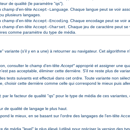
cteur de qualité (le paramètre "qs").
du champ d'en-tête
. Chaque langue peut se voir asso
Accept-Language
ou plusieurs langages.
du champ d'en-tête
. Chaque encodage peut se voir as
Accept-Encoding
du champ d'en-tête
. Chaque jeu de caractère peut se v
Accept-Charset
ctères comme paramètre du type de média.
ure" variante (s'il y en a une) à retourner au navigateur. Cet algorithme n
ion, consulter le champ d'en-tête
Accept*
approprié et assigner une qual
st pas acceptable, éliminer cette dernière. S'il ne reste plus de variant
des tests suivants est effectué dans cet ordre. Toute variante non sélect
e, choisir cette dernière comme celle qui correspond le mieux puis aller 
par le facteur de qualité "qs" pour le type de média de ces variantes, e
t
ur de qualité de langage le plus haut.
spond le mieux, en se basant sur l'ordre des langages de l'en-tête
Acce
 de média "level" le plus élevé (utilisé pour préciser la version des ty