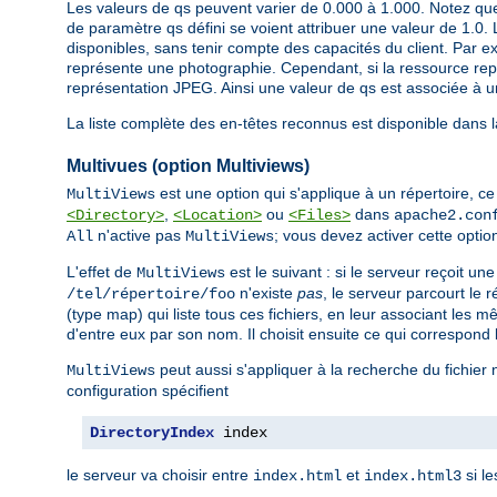
Les valeurs de qs peuvent varier de 0.000 à 1.000. Notez que
de paramètre qs défini se voient attribuer une valeur de 1.0. 
disponibles, sans tenir compte des capacités du client. Par ex
représente une photographie. Cependant, si la ressource repré
représentation JPEG. Ainsi une valeur de qs est associée à un
La liste complète des en-têtes reconnus est disponible dans 
Multivues (option Multiviews)
est une option qui s'applique à un répertoire, ce q
MultiViews
,
ou
dans
<Directory>
<Location>
<Files>
apache2.con
n'active pas
; vous devez activer cette opti
All
MultiViews
L'effet de
est le suivant : si le serveur reçoit u
MultiViews
n'existe
pas
, le serveur parcourt le
/tel/répertoire/foo
(type map) qui liste tous ces fichiers, en leur associant les 
d'entre eux par son nom. Il choisit ensuite ce qui correspond 
peut aussi s'appliquer à la recherche du fichier
MultiViews
configuration spécifient
DirectoryIndex
 index
le serveur va choisir entre
et
si le
index.html
index.html3