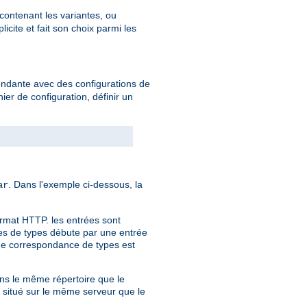
 contenant les variantes, ou
cite et fait son choix parmi les
endante avec des configurations de
hier de configuration, définir un
. Dans l'exemple ci-dessous, la
ar
ormat HTTP. les entrées sont
nces de types débute par une entrée
 de correspondance de types est
dans le même répertoire que le
r situé sur le même serveur que le