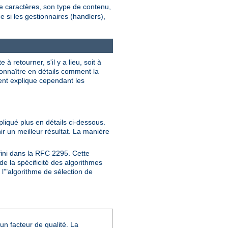
de caractères, son type de contenu,
ne si les gestionnaires (handlers),
 retourner, s'il y a lieu, soit à
 connaître en détails comment la
ment explique cependant les
pliqué plus en détails ci-dessous.
nir un meilleur résultat. La manière
fini dans la RFC 2295. Cette
e la spécificité des algorithmes
l'"algorithme de sélection de
un facteur de qualité. La