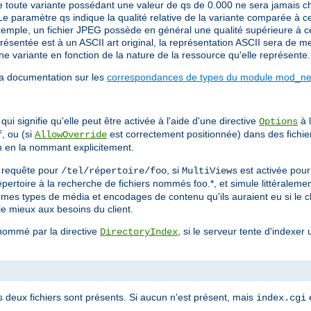
 toute variante possédant une valeur de qs de 0.000 ne sera jamais cho
Le paramètre qs indique la qualité relative de la variante comparée à c
emple, un fichier JPEG possède en général une qualité supérieure à cell
sentée est à un ASCII art original, la représentation ASCII sera de mei
e variante en fonction de la nature de la ressource qu'elle représente.
la documentation sur les
correspondances de types du module mod_neg
ui signifie qu'elle peut être activée à l'aide d'une directive
à l
Options
, ou (si
est correctement positionnée) dans des fichi
f
AllowOverride
on en la nommant explicitement.
ne requête pour
, si
est activée pou
/tel/répertoire/foo
MultiViews
 répertoire à la recherche de fichiers nommés foo.*, et simule littérale
mêmes types de média et encodages de contenu qu'ils auraient eu si le c
le mieux aux besoins du client.
 nommé par la directive
, si le serveur tente d'indexer 
DirectoryIndex
s deux fichiers sont présents. Si aucun n'est présent, mais
e
index.cgi