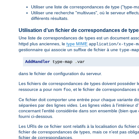
Utiliser une liste de correspondances de type ("type-ma
Utiliser une recherche "multivues", où le serveur effec
différents résultats.
Utilisation d'un fichier de correspondances de typ
Une liste de correspondances de types est un document asso
httpd plus anciennes, le
type MIME
application/x-type-m
gestionnaire qui associe un suffixe de fichier à une
type-map
AddHandler
 type-map 
.
var
dans le fichier de configuration du serveur.
Les fichiers de correspondances de types doivent posséder 
ressource a pour nom
, et le fichier de correspondanc
foo
Ce fichier doit comporter une entrée pour chaque variante di
séparées par des lignes vides. Les lignes vides à l'intérieur 
concernant l'entité considérée dans son ensemble (bien que c
fourni ci-dessous.
Les URIs de ce fichier sont relatifs à la localisation du fich
fichier de correspondances de types, mais ce n'est pas obligat
fichier de correspondances.