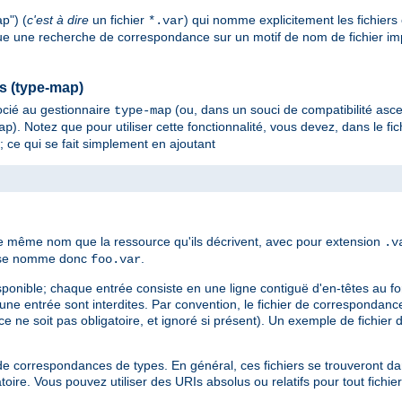
p") (
c'est à dire
un fichier
) qui nomme explicitement les fichiers
*.var
tue une recherche de correspondance sur un motif de nom de fichier impli
es (type-map)
cié au gestionnaire
(ou, dans un souci de compatibilité asc
type-map
). Notez que pour utiliser cette fonctionnalité, vous devez, dans le fic
ap
; ce qui se fait simplement en ajoutant
le même nom que la ressource qu'ils décrivent, avec pour extension
.v
es se nomme donc
.
foo.var
sponible; chaque entrée consiste en une ligne contiguë d'en-têtes au f
d'une entrée sont interdites. Par convention, le fichier de corresponda
e ne soit pas obligatoire, et ignoré si présent). Un exemple de fichier
ier de correspondances de types. En général, ces fichiers se trouveront 
oire. Vous pouvez utiliser des URIs absolus ou relatifs pour tout fichie