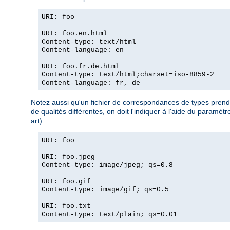
URI: foo
URI: foo.en.html
Content-type: text/html
Content-language: en
URI: foo.fr.de.html
Content-type: text/html;charset=iso-8859-2
Content-language: fr, de
Notez aussi qu'un fichier de correspondances de types prend l
de qualités différentes, on doit l'indiquer à l'aide du param
art) :
URI: foo
URI: foo.jpeg
Content-type: image/jpeg; qs=0.8
URI: foo.gif
Content-type: image/gif; qs=0.5
URI: foo.txt
Content-type: text/plain; qs=0.01