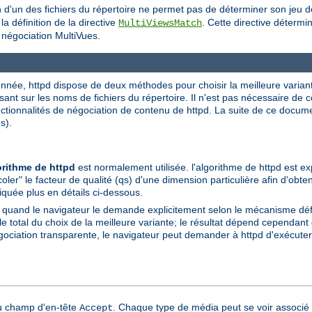
on d'un des fichiers du répertoire ne permet pas de déterminer son jeu 
a définition de la directive
. Cette directive détermi
MultiViewsMatch
a négociation MultiVues.
née, httpd dispose de deux méthodes pour choisir la meilleure variante à
sant sur les noms de fichiers du répertoire. Il n'est pas nécessaire de
onctionnalités de négociation de contenu de httpd. La suite de ce docu
s).
orithme de httpd
est normalement utilisée. l'algorithme de httpd est ex
coler" le facteur de qualité (qs) d'une dimension particulière afin d'obte
liquée plus en détails ci-dessous.
e quand le navigateur le demande explicitement selon le mécanisme dé
total du choix de la meilleure variante; le résultat dépend cependant d
gociation transparente, le navigateur peut demander à httpd d'exécuter 
du champ d'en-tête
. Chaque type de média peut se voir associé 
Accept