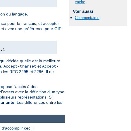
cache
Voir aussi
tion du langage.
Commentaires
nce pour le français, et accepter
e, et avec une préférence pour GIF
0.1
qui décide quelle est la meilleure
,
et
e
Accept-Charset
Accept-
ns les RFC 2295 et 2296. Il ne
ropose l'accès à des
ctets avec la définition d'un type
plusieurs représentations. Si
variante
. Les différences entre les
 d'accomplir ceci :