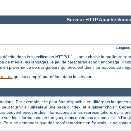
Serveur HTTP Apache Versio
Langues 
décrite dans la spécification HTTP/1.1. Il peut choisir la meilleure re
ype de media, les langages, le jeu de caractères et son encodage. Il i
êtes en provenance de navigateurs qui envoient des informations de nég
qui est compilé par défaut dans le serveur.
iation
tations. Par exemple, elle peut être disponible en différents langages 
eut fournir à l'utilisateur une page d'index, et le laisser choisir. Cepe
rs peuvent envoyer des informations sur les représentations qu'ils préf
e voir les informations en français, mais qu'en cas d'impossibilité l'ang
e. Pour ne demander que des représentations en français, le navigateur p