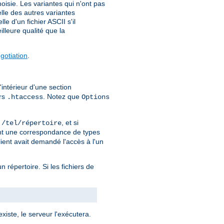
isie. Les variantes qui n'ont pas
elle des autres variantes
e d'un fichier ASCII s'il
lleure qualité que la
otiation
.
'intérieur d'une section
ers
. Notez que
.htaccess
Options
r
, et si
/tel/répertoire
ment une correspondance de types
lient avait demandé l'accès à l'un
un répertoire. Si les fichiers de
xiste, le serveur l'exécutera.