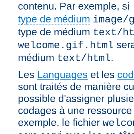
contenu. Par exemple, si
type de médium
image/
type de médium
text/h
sera
welcome.gif.html
médium
.
text/html
Les
Languages
et les
cod
sont traités de manière cum
possible d'assigner plusi
codages à une ressource p
exemple, le fichier
welco