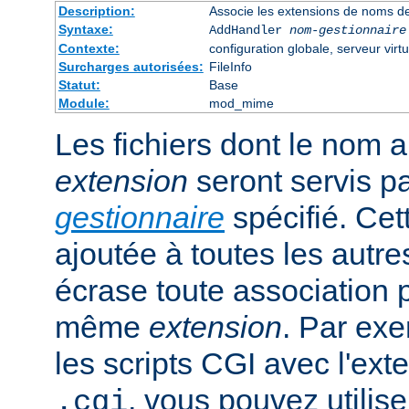
Description:
Associe les extensions de noms de
Syntaxe:
AddHandler
nom-gestionnaire
Contexte:
configuration globale, serveur virtu
Surcharges autorisées:
FileInfo
Statut:
Base
Module:
mod_mime
Les fichiers dont le nom 
extension
seront servis p
gestionnaire
spécifié. Cet
ajoutée à toutes les autre
écrase toute association 
même
extension
. Par exe
les scripts CGI avec l'exte
, vous pouvez utiliser
.cgi