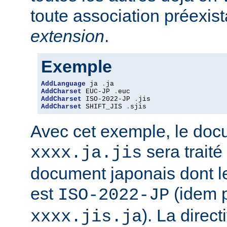
toute association préexis
extension
.
Exemple
AddLanguage
 ja 
.
AddCharset
 EUC-JP 
.
AddCharset
 ISO-2022-JP 
.
AddCharset
 SHIFT_JIS 
.
sjis
Avec cet exemple, le do
sera traité
xxxx.ja.jis
document japonais dont le
est
(idem 
ISO-2022-JP
). La direc
xxxx.jis.ja