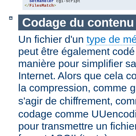
SetHandler
</
FilesMatch
>
Codage du contenu
Un fichier d'un
type de m
peut être également codé 
manière pour simplifier s
Internet. Alors que cela 
la compression, comme
g
s'agir de chiffrement, c
codage comme UUencodin
pour transmettre un fichie