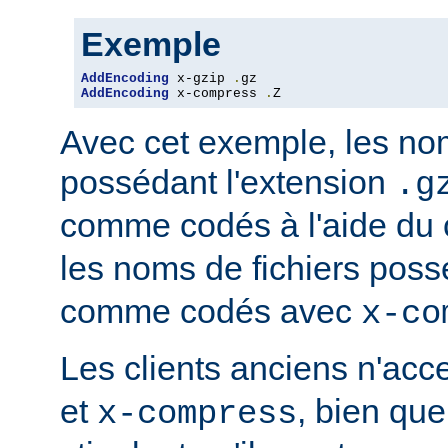
Exemple
AddEncoding
 x-gzip 
.
AddEncoding
 x-compress 
.
Z
Avec cet exemple, les nom
possédant l'extension
.g
comme codés à l'aide du
les noms de fichiers poss
comme codés avec
x-co
Les clients anciens n'ac
et
, bien que
x-compress