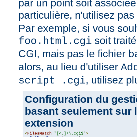
par un point soit associ
particulière, n'utilisez pas
Par exemple, si vous souh
soit trait
foo.html.cgi
CGI, mais pas le fichier
b
alors, au lieu d'utiliser
Ad
, utilisez pl
script .cgi
Configuration du gesti
basant seulement sur l
extension
<
FilesMatch
"[^.]+\.cgi$"
>