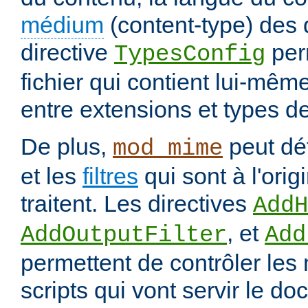
médium
(content-type) des
directive
per
TypesConfig
fichier qui contient lui-mêm
entre extensions et types d
De plus,
peut déf
mod_mime
et les
filtres
qui sont à l'orig
traitent. Les directives
AddH
, et
AddOutputFilter
Add
permettent de contrôler les
scripts qui vont servir le do