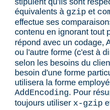
stipulent qu'ils sont resp
équivalents à
et
gzip
co
effectue ses comparaiso
contenu en ignorant tout 
répond avec un codage, Ap
ou l'autre forme (c'est à d
selon les besoins du client
besoin d'une forme partic
utilisera la forme employé
. Pour rés
AddEncoding
toujours utiliser
e
x-gzip