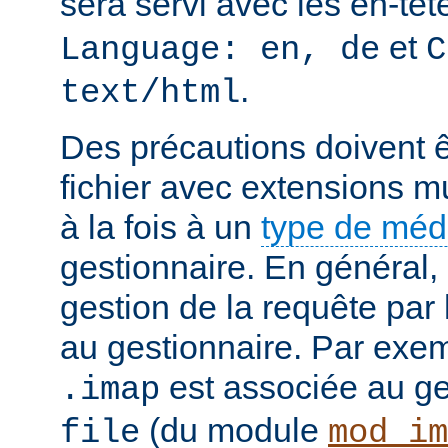
sera servi avec les en-tê
et
Language: en, de
C
.
text/html
Des précautions doivent ê
fichier avec extensions mu
à la fois à un
type de mé
gestionnaire. En général, 
gestion de la requête par
au gestionnaire. Par exemp
est associée au g
.imap
(du module
file
mod_im