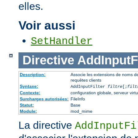
elles.
Voir aussi
SetHandler
Directive
AddInputFi
Description:
Associe les extensions de noms de fi
requêtes clients
Syntaxe:
AddInputFilter
filtre
[;
filt
Contexte:
configuration globale, serveur virtu
Surcharges autorisées:
FileInfo
Statut:
Base
Module:
mod_mime
La directive
AddInputFi