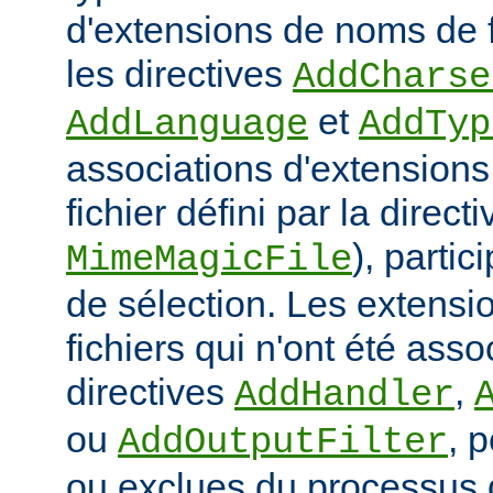
d'extensions de noms de f
les directives
AddCharse
et
AddLanguage
AddTyp
associations d'extensions 
fichier défini par la directi
), parti
MimeMagicFile
de sélection. Les extens
fichiers qui n'ont été ass
directives
,
AddHandler
ou
, 
AddOutputFilter
ou exclues du processus 