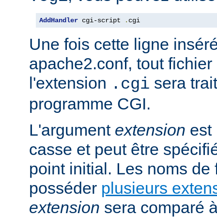
AddHandler
 cgi-script 
.
cgi
Une fois cette ligne insér
apache2.conf, tout fichie
l'extension
sera trai
.cgi
programme CGI.
L'argument
extension
est 
casse et peut être spécifi
point initial. Les noms de
posséder
plusieurs exten
extension
sera comparé à