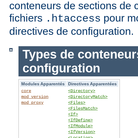
conteneurs de sections de c
fichiers
pour mo
.htaccess
directives de configuration.
Types de conteneur
configuration
Modules Apparentés
Directives Apparentées
core
<Directory>
mod_version
<DirectoryMatch>
mod_proxy
<Files>
<FilesMatch>
<If>
<IfDefine>
<IfModule>
<IfVersion>
<Location>