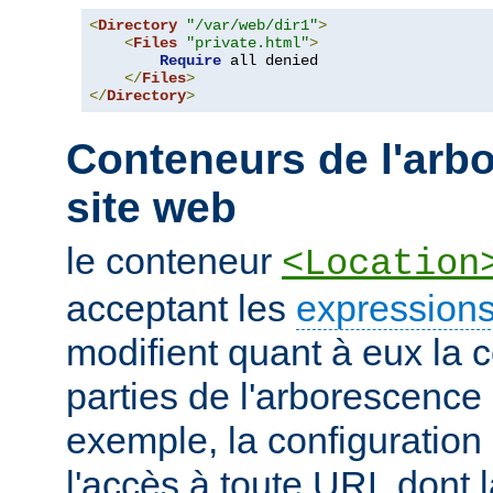
<
Directory
"/var/web/dir1"
>
<
Files
"private.html"
>
Require
 all denied

</
Files
>
</
Directory
>
Conteneurs de l'arb
site web
le conteneur
<Location
acceptant les
expressions
modifient quant à eux la c
parties de l'arborescence
exemple, la configuration 
l'accès à toute URL dont 