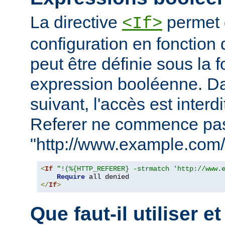
La directive
permet d
<If>
configuration en fonction 
peut être définie sous la 
expression booléenne. D
suivant, l'accès est interd
Referer ne commence pa
"http://www.example.com/
<
If
"!(%{HTTP_REFERER} -strmatch 'http://www.
Require
</
If
>
Que faut-il utiliser e