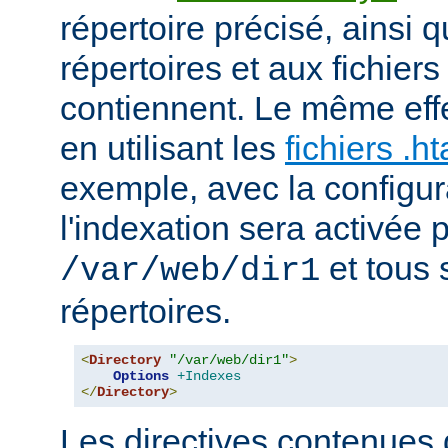
répertoire précisé, ainsi 
répertoires et aux fichier
contiennent. Le même effe
en utilisant les
fichiers .h
exemple, avec la configur
l'indexation sera activée p
et tous 
/var/web/dir1
répertoires.
<
Directory
"/var/web/dir1"
>
Options
+Indexes
</
Directory
>
Les directives contenues