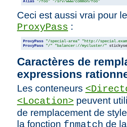
Alias
"/foo"
"/srv/www/common/foo"
Ceci est aussi vrai pour le
:
ProxyPass
ProxyPass
"/special-area"
"http://special.exa
ProxyPass
"/"
"balancer://mycluster/"
 stickys
Caractères de rempl
expressions rationne
Les conteneurs
<Direct
peuvent util
<Location>
de remplacement de styl
la fonction
de la
fnmatch