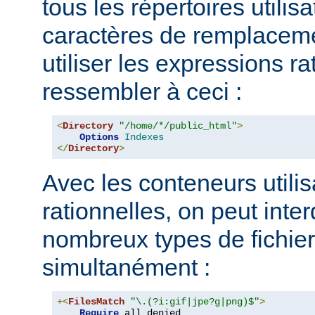
tous les répertoires utilisa
caractères de remplacem
utiliser les expressions ra
ressembler à ceci :
<
Directory
"/home/*/public_html"
>
Options
Indexes
</
Directory
>
Avec les conteneurs utili
rationnelles, on peut inter
nombreux types de fichie
simultanément :
+<
FilesMatch
"\.(?i:gif|jpe?g|png)$"
>
Require