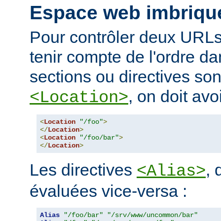
Espace web imbriqu
Pour contrôler deux URLs
tenir compte de l'ordre da
sections ou directives so
, on doit avoi
<Location>
<
Location
"/foo"
>
</
Location
>
<
Location
"/foo/bar"
>
</
Location
>
Les directives
, 
<Alias>
évaluées vice-versa :
Alias
"/foo/bar"
"/srv/www/uncommon/bar"