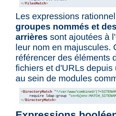
</
FilesMatch
>
Les expressions rationne
groupes nommés et des
arrières
sont ajoutées à 
leur nom en majuscules. 
référencer des éléments 
fichiers et d'URLs depuis
au sein de modules co
<
DirectoryMatch
"^/var/www/combined/(?<SITENA
    require ldap-group 
"cn=%{env:MATCH_SITENA
</
DirectoryMatch
>
Expressions boolée