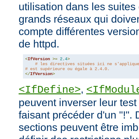
utilisation dans les suites 
grands réseaux qui doive
compte différentes version
de httpd.
<
IfVersion
>=
2.4
>
# les directives situées ici ne s'appliqu
# est supérieure ou égale à 2.4.0.
</
IfVersion
>
,
<IfDefine>
<IfModul
peuvent inverser leur test
faisant précéder d'un "!".
sections peuvent être imb