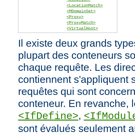
<LocationMatch>
<MDomainSet>
<Proxy>
<ProxyMatch>
<VirtualHost>
Il existe deux grands typ
plupart des conteneurs s
chaque requête. Les direct
contiennent s'appliquent
requêtes qui sont concern
conteneur. En revanche, 
,
<IfDefine>
<IfModul
sont évalués seulement a