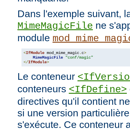
Dans l'exemple suivant, la
ne s'app
MimeMagicFile
module
mod_mime_magi
<
IfModule
 mod_mime_magic
.
c
>
MimeMagicFile
"conf/magic"
</
IfModule
>
Le conteneur
<IfVersio
conteneurs
<IfDefine>
directives qu'il contient n
si une version particulièr
s'exécute. Ce conteneur 