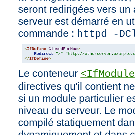
seront redirigées vers un a
serveur est démarré en uti
commande :
httpd -DC
<
IfDefine
ClosedForNow
>
Redirect
"/"
"http://otherserver.example.
</
IfDefine
>
Le conteneur
<IfModule
directives qu'il contient n
si un module particulier e
niveau du serveur. Le modu
compilé statiquement dans
dynamiquement et dans ce