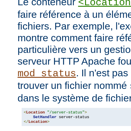
Le conteneur
<Location
faire référence à un élé
fichiers. Par exemple, l'e
montre comment faire ré
particulière vers un gesti
serveur HTTP Apache four
. Il n'est pa
mod_status
trouver un fichier nommé
dans le système de fichie
<
Location
"/server-status"
>
SetHandler
</
Location
>